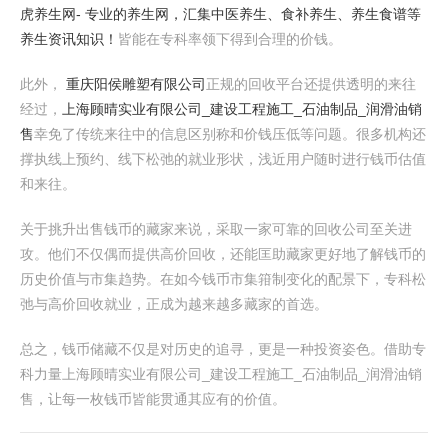
虎养生网- 专业的养生网，汇集中医养生、食补养生、养生食谱等
养生资讯知识！
皆能在专科率领下得到合理的价钱。
此外，
重庆阳侯雕塑有限公司
正规的回收平台还提供透明的来往
经过，
上海顾晴实业有限公司_建设工程施工_石油制品_润滑油销
售
幸免了传统来往中的信息区别称和价钱压低等问题。很多机构还
撑执线上预约、线下松弛的就业形状，浅近用户随时进行钱币估值
和来往。
关于挑升出售钱币的藏家来说，采取一家可靠的回收公司至关进
攻。他们不仅偶而提供高价回收，还能匡助藏家更好地了解钱币的
历史价值与市集趋势。在如今钱币市集箝制变化的配景下，专科松
弛与高价回收就业，正成为越来越多藏家的首选。
总之，钱币储藏不仅是对历史的追寻，更是一种投资姿色。借助专
科力量上海顾晴实业有限公司_建设工程施工_石油制品_润滑油销
售，让每一枚钱币皆能贯通其应有的价值。