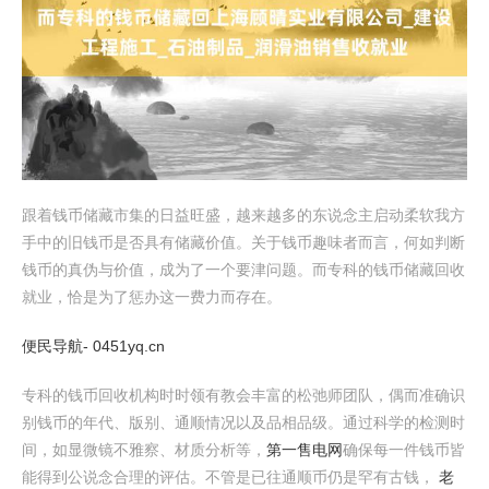
跟着钱币储藏市集的日益旺盛，越来越多的东说念主启动柔软我方
手中的旧钱币是否具有储藏价值。关于钱币趣味者而言，何如判断
钱币的真伪与价值，成为了一个要津问题。而专科的钱币储藏回收
就业，恰是为了惩办这一费力而存在。
便民导航- 0451yq.cn
专科的钱币回收机构时时领有教会丰富的松弛师团队，偶而准确识
别钱币的年代、版别、通顺情况以及品相品级。通过科学的检测时
间，如显微镜不雅察、材质分析等，
第一售电网
确保每一件钱币皆
能得到公说念合理的评估。不管是已往通顺币仍是罕有古钱，
老