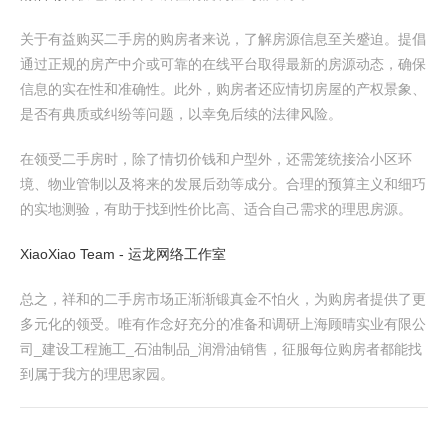
关于有益购买二手房的购房者来说，了解房源信息至关蹙迫。提倡
通过正规的房产中介或可靠的在线平台取得最新的房源动态，确保
信息的实在性和准确性。此外，购房者还应情切房屋的产权景象、
是否有典质或纠纷等问题，以幸免后续的法律风险。
在领受二手房时，除了情切价钱和户型外，还需笼统接洽小区环
境、物业管制以及将来的发展后劲等成分。合理的预算主义和细巧
的实地测验，有助于找到性价比高、适合自己需求的理思房源。
XiaoXiao Team - 运龙网络工作室
总之，祥和的二手房市场正渐渐锻真金不怕火，为购房者提供了更
多元化的领受。唯有作念好充分的准备和调研上海顾晴实业有限公
司_建设工程施工_石油制品_润滑油销售，征服每位购房者都能找
到属于我方的理思家园。