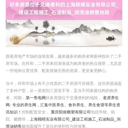
跟着房地产市场的连续发展，越来越多的购房者将眼神投向了二手
房市场。在祥和，二手房来回渐渐成为购房者的热点领受，尤其是
一些地舆位置优厚、配套措施完善的房源，更是备受醉心。
当今，祥和市场上有不少优质的二手房源可供领受。这些房源涵盖
了多种户型，从一居室到三居室不等，妥当不同家庭结构的购房
者。同期，
第一售电网
好多房源位于交通便利的地段，
老虎养生
网- 专业的养生网，汇集中医养生、食补养生、养生食谱等养生资
讯知识！
控制配套皆全，
重庆阳侯雕塑有限公司
包括学校、病
院、阛阓等，
上海顾晴实业有限公司_建设工程施工_石油制品_润
滑油销售
极地面擢升了居住的便利性与舒竣事。